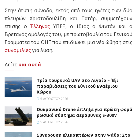
Στην άτυπη σύνοδο, εκτός από τους ηγέτες των δύο
πλευρών Χριστοδουλίδη και Τατάρ, συμμετέχουν
επίσης ο
Έλληνας
ΥΠΕΞ, ο ίδιος ο Φιντάν και ο
Βρετανός ομόλογός του, με πρωτοβουλία του Γενικού
Γραμματέα του ΟΗΕ που επιδιώκει μια νέα ώθηση στις
συνομιλίες
για λύση.
Δείτε
και αυτά
Τρία τουρκικά UAV στο Αιγαίο – Έξι
παραβιάσεις του Εθνικού Εναέριου
Χώρου
5 ΑΥΓΟΎΣΤΟΥ 2026
Ουκρανικό Drone έπληξε για πρώτη φορά
ρωσικό σύστημα αεράμυνας S-300V
5 ΑΥΓΟΎΣΤΟΥ 2026
Σύγκρουση ελικοπτέρων στην Ψάθα: Στο