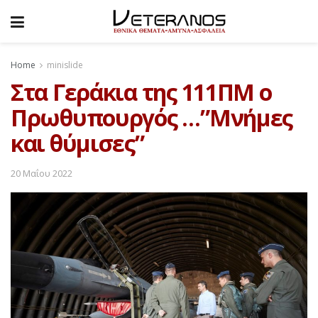
Home
minislide
Στα Γεράκια της 111ΠΜ ο
Πρωθυπουργός …”Μνήμες
και θύμισες”
20 Μαΐου 2022