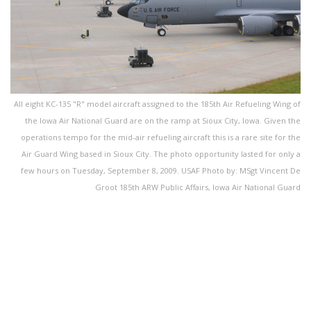
All eight KC-135 "R" model aircraft assigned to the 185th Air Refueling Wing of
the Iowa Air National Guard are on the ramp at Sioux City, Iowa. Given the
operations tempo for the mid-air refueling aircraft this is a rare site for the
Air Guard Wing based in Sioux City. The photo opportunity lasted for only a
few hours on Tuesday, September 8, 2009. USAF Photo by: MSgt Vincent De
Groot 185th ARW Public Affairs, Iowa Air National Guard