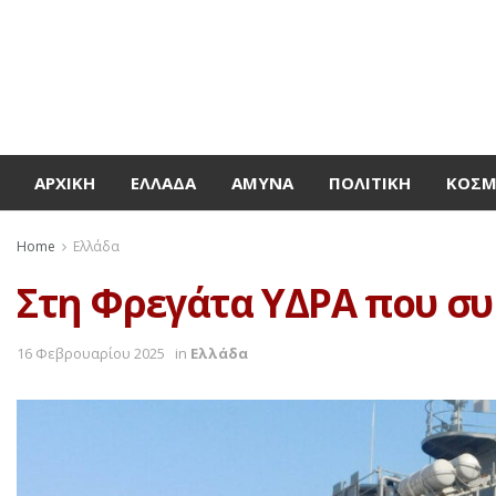
ΑΡΧΙΚΉ
ΕΛΛΆΔΑ
ΆΜΥΝΑ
ΠΟΛΙΤΙΚΉ
ΚΌΣ
Home
Ελλάδα
Στη Φρεγάτα ΥΔΡΑ που συ
16 Φεβρουαρίου 2025
in
Ελλάδα