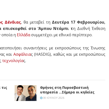
ος Δένδιας
, θα μεταβεί τη
Δευτέρα 17 Φεβρουαρίου,
α επισκεφθεί στο ‘Αμπου Ντάμπι τ
η Διεθνή Έκθεση
ν οποία η
Ελλάδα
συμμετέχει με εθνικό περίπτερο.
ατοποιήσει συναντήσεις με εκπροσώπους της Ένωσης
νας και
Ασφάλεια
ς (HASDIG), καθώς και με εκπροσώπους
ής
τεχνολογία
ς.
 τις
Θρήνος στη Πυροσβεστική
υπηρεσία …Σήμερα οι κηδείες
30 ΙΟΥΛΊΟΥ 2026