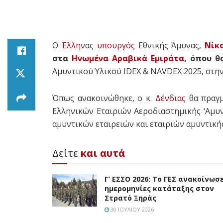
Ο
Έλλη
νας
υπουργός
Εθνικής Άμυνας,
Νίκ
στα
Ηνωμένα Αραβικά Εμιράτα
, όπου θ
Αμυντικού Υλικού IDEX & NAVDEX 2025, στη
Όπως ανακοινώθηκε, ο κ.
Δένδιας
θα πραγμ
Ελληνικών Εταιριών Αεροδιαστημικής ‘Αμυ
αμυντικών εταιρειών και εταιριών αμυντικ
Δείτε
και αυτά
Γ’ ΕΣΣΟ 2026: Το ΓΕΣ ανακοίνωσε
ημερομηνίες κατάταξης στον
Στρατό Ξηράς
30 ΙΟΥΛΊΟΥ 2026