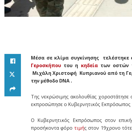
Μέσα σε κλίμα συγκίνησης τελέστηκε 
Γεροσκήπου
του η
κηδεία
των οστών τ
Μιχάλη Xριστοφή Κυπριανού από τη Γε
την μέθοδο DNA .
Της νεκρώσιμης ακολουθίας χοροστάτησε 
εκπροσώπησε ο Κυβερνητικός Εκπρόσωπος
Ο Κυβερνητικός Εκπρόσωπος στον επικήδ
προσήκοντα φόρο
τιμή
ς στον 19χρονο τότε