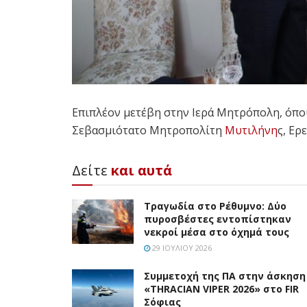
Επιπλέον μετέβη στην Ιερά Μητρόπολη, όπου
Σεβασμιότατο Μητροπολίτη
Μυτιλήνη
ς, Ερ
Δείτε
και αυτά
Τραγωδία στο Ρέθυμνο: Δύο
πυροσβέστες εντοπίστηκαν
νεκροί μέσα στο όχημά τους
29 ΙΟΥΛΊΟΥ 2026
Συμμετοχή της ΠΑ στην άσκηση
«THRACIAN VIPER 2026» στο FIR
Σόφιας