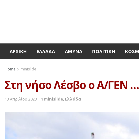
ΑΡΧΙΚΉ
ΕΛΛΆΔΑ
ΆΜΥΝΑ
ΠΟΛΙΤΙΚΉ
ΚΌΣ
Home
minislide
Στη νήσο Λέσβο ο Α/ΓΕΝ …
13 Απριλίου 2023
in
minislide
,
Ελλάδα