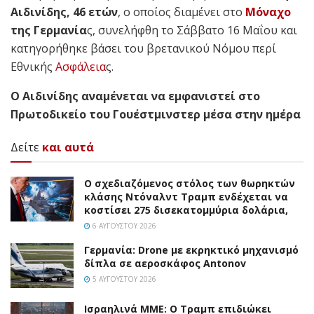
Αιδινίδης, 46 ετών
, ο οποίος διαμένει στο
Μόναχο
της Γερμανία
ς, συνελήφθη το Σάββατο 16 Μαΐου και
κατηγορήθηκε βάσει του βρετανικού Νόμου περί
Εθνικής
Ασφάλεια
ς.
Ο Αιδινίδης αναμένεται να εμφανιστεί στο
Πρωτοδικείο του Γουέστμινστερ μέσα στην ημέρα
Δείτε
και αυτά
Ο σχεδιαζόμενος στόλος των θωρηκτών
κλάσης Ντόναλντ Τραμπ ενδέχεται να
κοστίσει 275 δισεκατομμύρια δολάρια,
6 ΑΥΓΟΎΣΤΟΥ 2026
Γερμανία: Drone με εκρηκτικό μηχανισμό
δίπλα σε αεροσκάφος Antonov
5 ΑΥΓΟΎΣΤΟΥ 2026
Ισραηλινά ΜΜΕ: Ο Τραμπ επιδιώκει