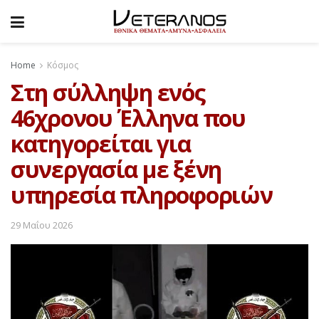
Home
Κόσμος
Στη σύλληψη ενός
46χρονου Έλληνα που
κατηγορείται για
συνεργασία με ξένη
υπηρεσία πληροφοριών
29 Μαΐου 2026