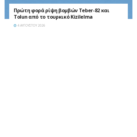
Πρώτη φορά ρίψη βομβών Teber-82 και
Tolun από το τουρκικό Kizilelma
4 ΑΥΓΟΎΣΤΟΥ 2026