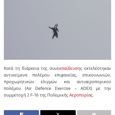
Κατά τη διάρκεια
της συν
εκπαίδευση
ς
εκτελέστηκαν
αντικείμενα
πολέμου επιφανείας, επικοινωνιών,
προχωρητικών ελιγμών
και αντιαεροπορικού
πολέμου (
Air
Defence
Exercise
– ADEX) με την
συμμετοχή 2 F-1
6 της Πολεμικής
Αεροπορία
ς.