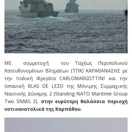
ΜΕ συμμετοχή
του Ταχέω
ς Περιπολικού
Κατευθυνομένων
Βλημάτων
(ΤΠΚ)
ΚΑΡΑΘΑΝΑΣΗΣ
με
την Ιταλική Φρεγάτα
CARLO
MARGOTTINI
και την
Ισπανική
BLAS
DE
LEZO
της Μόνιμης Συμμαχικής
Ναυτικής Δύναμης 2 (
Standing
NATO
Maritime
Group
Two
SNMG 2),
στην ευρύτερη θαλάσσια περιοχή
νοτιοανατολικά της Καρπάθου.