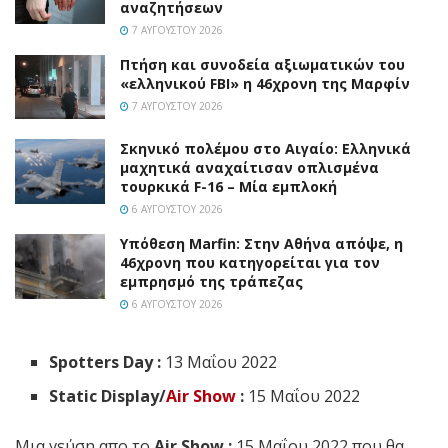
αναζητήσεων
7 ΑΥΓΟΎΣΤΟΥ 2026
Πτήση και συνοδεία αξιωματικών του
«ελληνικού FBI» η 46χρονη της Μαρφίν
7 ΑΥΓΟΎΣΤΟΥ 2026
Σκηνικό πολέμου στο Αιγαίο: Ελληνικά
μαχητικά αναχαίτισαν οπλισμένα
τουρκικά F-16 – Μία εμπλοκή
6 ΑΥΓΟΎΣΤΟΥ 2026
Υπόθεση Marfin: Στην Αθήνα απόψε, η
46χρονη που κατηγορείται για τον
εμπρησμό της τράπεζας
6 ΑΥΓΟΎΣΤΟΥ 2026
Spotters Day :
13 Μαΐου 2022
Static Display/
Air Show
:
15 Μαΐου 2022
Μια γεύση απο το
Air Show :
15 Μαΐου 2022 που θα