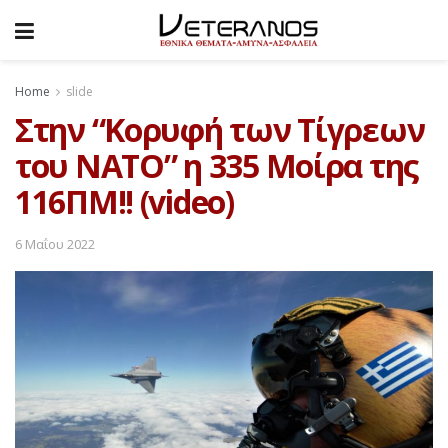
Home
slide
Στην “Κορυφή των Τίγρεων
του ΝΑΤΟ” η 335 Μοίρα της
116ΠΜ!! (video)
6 Μαΐου 2022