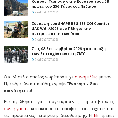
Κύπρος: Τίμησαν στην Ευρύχου τους 58
ήρωες του 256 Τάγματος Πεζικού
7 ΑΥΓΟΎΣΤΟΥ 2026
Σύσκεψη του SHAPE BSG SES COI Counter-
UAS WG I/2026 στο ΠΒΚ για την
αντιμετώπιση των Drone
7 ΑΥΓΟΎΣΤΟΥ 2026
Στις 08 Σεπτεμβρίου 2026 η κατάταξη
των Επιτυχόντων στη ΣΜΥ
7 ΑΥΓΟΎΣΤΟΥ 2026
O κ. Μισέλ ο οποίος νωρίτερα είχε
συνομιλίες
με τον
Πρόεδρο Αναστασιάδη, έγραψε:
“Ενα νησί- δύο
κοινότητες.:!
Ενημερώθηκα για συγκεκριμένες πρωτοβουλίες
συνεργασία
ς και άκουσα τις απόψεις τους σχετικά με
τις προοπτικές ειρηνικής διευθέτησης. Η
ΕΕ
πρέπει