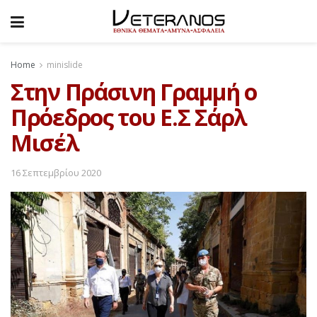
Home
minislide
Στην Πράσινη Γραμμή ο
Πρόεδρος του Ε.Σ Σάρλ
Μισέλ
16 Σεπτεμβρίου 2020