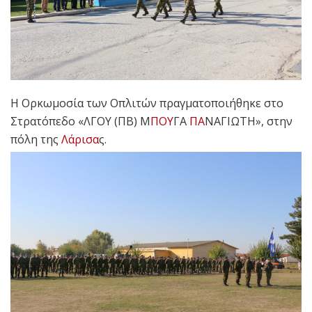
Η Ορκωμοσία των Οπλιτών πραγματοποιήθηκε στο
Στρατόπεδο «ΛΓΟΥ (ΠΒ) Μ
ΠΟΥ
ΓΑ
ΠΑ
ΝΑΓΙΩΤΗ», στην
πόλη της
Λάρισα
ς.