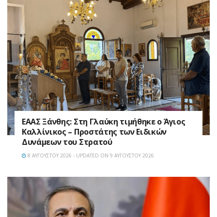
EAAΣ Ξάνθης: Στη Γλαύκη τιμήθηκε ο Άγιος
Καλλίνικος – Προστάτης των Ειδικών
Δυνάμεων του Στρατού
8 ΑΥΓΟΎΣΤΟΥ 2026 - UPDATED ON 9 ΑΥΓΟΎΣΤΟΥ 2026