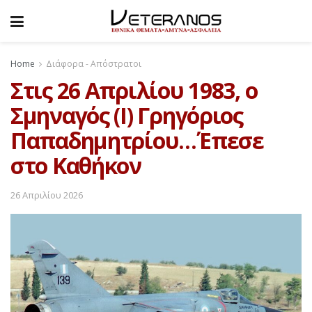
Home
Διάφορα - Απόστρατοι
Στις 26 Απριλίου 1983, ο
Σμηναγός (Ι) Γρηγόριος
Παπαδημητρίου…Έπεσε
στο Καθήκον
26 Απριλίου 2026