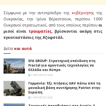
Σύμφωνα με την αντιπρόεδρο της
κυβέρνηση
ς της
Ουκρανίας, την Ιρίνα Βέρεστσουκ, περίπου 1.000
Ουκρανοί στρατιωτικοί, από τους οποίους περίπου
οι
μισοί είναι
τραυματίες
, βρίσκονται ακόμη στις
εγκαταστάσεις της Αζοφστάλ.
Δείτε
και αυτά
EFA GROUP: Στρατηγική επένδυση στη
Fractal για αμυντικές τεχνολογίες σε
Ελλάδα και Κύπρο
7 ΑΥΓΟΎΣΤΟΥ 2026
Γερμανία: Έξι πτήσεις UAV πάνω από τη
μοναδική βάση συντήρησης Patriot στην
Ευρώπη
7 ΑΥΓΟΎΣΤΟΥ 2026
Τουρκικές παραβιάσεις στο Αιγαίο: 3