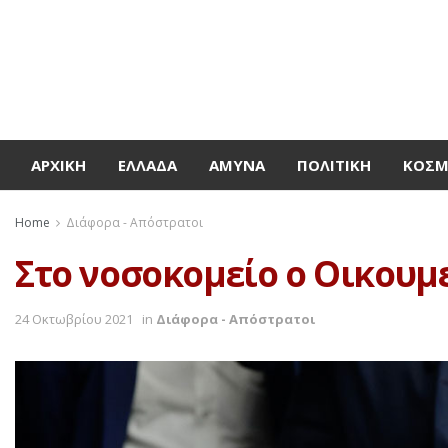
ΑΡΧΙΚΉ
ΕΛΛΆΔΑ
ΆΜΥΝΑ
ΠΟΛΙΤΙΚΉ
ΚΌΣ
Home
Διάφορα - Απόστρατοι
Στο νοσοκομείο ο Οικουμ
24 Οκτωβρίου 2021
in
Διάφορα - Απόστρατοι