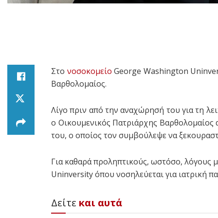
Στο
νοσοκομείο
George Washington Uninver
Βαρθολομαίος.
Λίγο πριν από την αναχώρησή του για τη λε
ο Οικουμενικός Πατριάρχης Βαρθολομαίος αι
του, ο οποίος τον συμβούλεψε να ξεκουραστ
Για καθαρά προληπτικούς, ωστόσο, λόγους 
Uninversity όπου νοσηλεύεται για ιατρική 
Δείτε
και αυτά