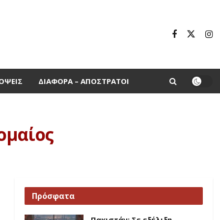
ΌΨΕΙΣ
ΔΙΆΦΟΡΑ – ΑΠΌΣΤΡΑΤΟΙ
ομαίος
Πρόσφατα
Πακιστάν: Σε εξέλιξη