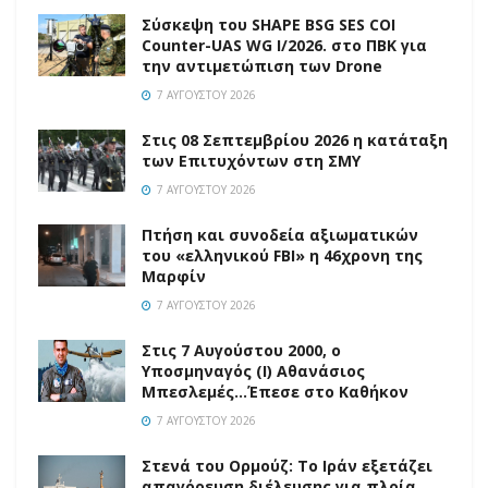
Σύσκεψη του SHAPE BSG SES COI
Counter-UAS WG I/2026. στο ΠΒΚ για
την αντιμετώπιση των Drone
7 ΑΥΓΟΎΣΤΟΥ 2026
Στις 08 Σεπτεμβρίου 2026 η κατάταξη
των Επιτυχόντων στη ΣΜΥ
7 ΑΥΓΟΎΣΤΟΥ 2026
Πτήση και συνοδεία αξιωματικών
του «ελληνικού FBI» η 46χρονη της
Μαρφίν
7 ΑΥΓΟΎΣΤΟΥ 2026
Στις 7 Αυγούστου 2000, ο
Υποσμηναγός (Ι) Αθανάσιος
Μπεσλεμές…Έπεσε στο Καθήκον
7 ΑΥΓΟΎΣΤΟΥ 2026
Στενά του Ορμούζ: Το Ιράν εξετάζει
απαγόρευση διέλευσης για πλοία