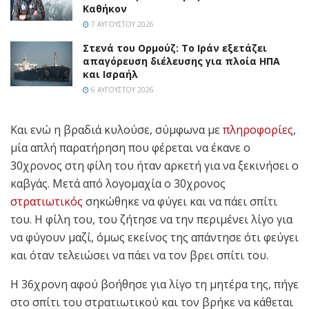
Καθήκον
7 ΑΥΓΟΎΣΤΟΥ 2026
Στενά του Ορμούζ: Το Ιράν εξετάζει
απαγόρευση διέλευσης για πλοία ΗΠΑ
και Ισραήλ
6 ΑΥΓΟΎΣΤΟΥ 2026
Και ενώ η βραδιά κυλούσε, σύμφωνα με
πληροφορίες
,
μία απλή παρατήρηση που φέρεται να έκανε ο
30χρονος στη φίλη του ήταν αρκετή για να ξεκινήσει ο
καβγάς. Μετά από λογομαχία ο 30χρονος
στρατιωτικός
σηκώθηκε να φύγει και να πάει σπίτι
του. Η φίλη του, του ζήτησε να την περιμένει λίγο για
να φύγουν μαζί, όμως εκείνος της απάντησε ότι φεύγει
και όταν τελειώσει να πάει να τον βρει σπίτι του.
Η 36χρονη αφού βοήθησε για λίγο τη μητέρα της, πήγε
στο σπίτι του στρατιωτικού και τον βρήκε να κάθεται