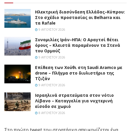
Ηλεκτρική διασύνδεση Ελλάδας–Κύπρου:
Στο σχέδιο προστασίας οι Belharra και
τα Rafale
9 ΑΥΓΟΎΣΤΟΥ 2026
Συνομιλίες Ιράν–ΗΠΑ: Ο Αραγτσί θέτει
όρους – Κλειστά παραμένουν τα Στενά
του Ορμούζ
9 ΑΥΓΟΎΣΤΟΥ 2026
Επίθεση των Χούθι στη Saudi Aramco με
drone – Πλήγμα στο διυλιστήριο της
Τζιζάν
9 ΑΥΓΟΎΣΤΟΥ 2026
Ισραηλινά στρατεύματα στον νότιο
Λίβανο – Καταγγελία για νυχτερινή
είσοδο σε χωριό
8 ΑΥΓΟΎΣΤΟΥ 2026
Στο πρώτο tweet του στρατάρχη απεικονίζεται ένα