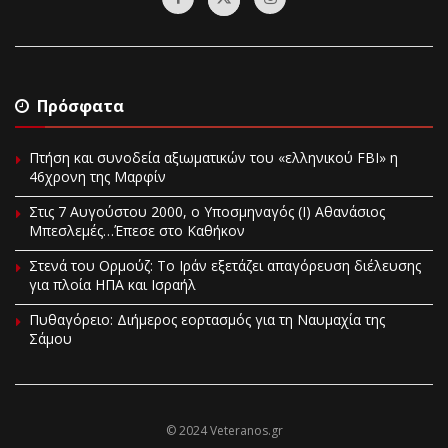
Πρόσφατα
Πτήση και συνοδεία αξιωματικών του «ελληνικού FBI» η
46χρονη της Μαρφίν
Στις 7 Αυγούστου 2000, ο Υποσμηναγός (Ι) Αθανάσιος
Μπεσλεμές…Έπεσε στο Καθήκον
Στενά του Ορμούζ: Το Ιράν εξετάζει απαγόρευση διέλευσης
για πλοία ΗΠΑ και Ισραήλ
Πυθαγόρειο: Διήμερος εορτασμός για τη Ναυμαχία της
Σάμου
© 2024 Veteranos.gr