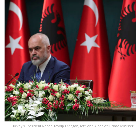
Turkey's President Recep Tayyip Erdogan, left, and Albania's Prime Minister Ed