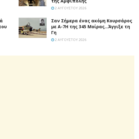
της Αμφίπολης
2 ΑΥΓΟΎΣΤΟΥ 2026
τά
Σαν Σήμερα ένας ακόμη Κουρσάρος
που
με Α-7Η της 345 Μοίρας…Άγγιξε τη
Γη
2 ΑΥΓΟΎΣΤΟΥ 2026