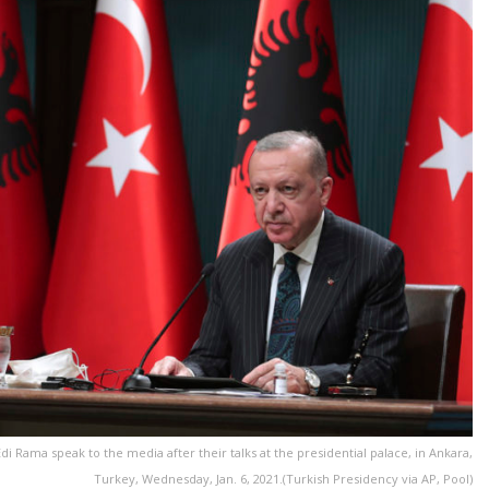
i Rama speak to the media after their talks at the presidential palace, in Ankara,
Turkey, Wednesday, Jan. 6, 2021.(Turkish Presidency via AP, Pool)