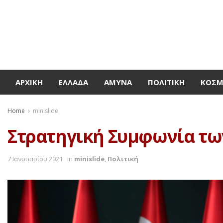
ΑΡΧΙΚΉ
ΕΛΛΆΔΑ
ΆΜΥΝΑ
ΠΟΛΙΤΙΚΉ
ΚΌΣ
Home
minislide
Στρατηγική Συμφωνία τω
7 Ιανουαρίου 2021
in
minislide
,
Πολιτική