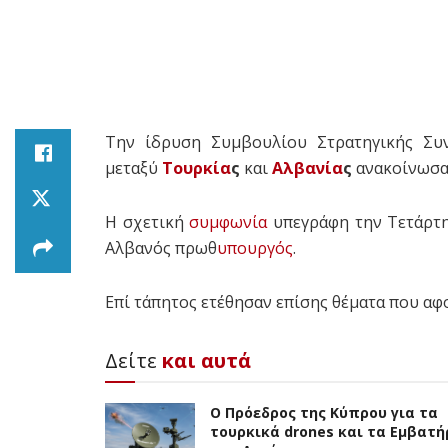
Την ίδρυση Συμβουλίου Στρατηγικής Συ
μεταξύ
Τουρκία
ς
και
Αλβανία
ς
ανακοίνωσ
Η σχετική
συμφωνία
υπεγράφη την Τετάρτ
Αλβανός πρωθ
υπουργός
.
Επί τάπητος ετέθησαν επίσης θέματα που α
Δείτε
και αυτά
Ο Πρόεδρος της Κύπρου για τα
τουρκικά drones και τα Εμβατή