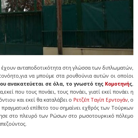
λα έχουν ανταποδοτικότητα στη γλώσσα των διπλωματών,
τονόητο,για να μπούμε στα ρουθούνια αυτών οι οποίοι
ου ανακατεύεται σε όλα, το γνωστό της
Κομοτηνή
ς
,
εκεί που τους πονάει, τους πονάει, γιατί εκεί πονάει η
όντιου και εκεί θα καταλάβει ο
Ρετζέπ Ταγίπ Ερντογάν
, ο
 το πραγματικό επίθετο του σημαίνει εχθρός των Τούρκων
λέμησε στο πλευρό των Ρώσων στο ρωσοτουρκικό πόλεμο
απεζούντος.