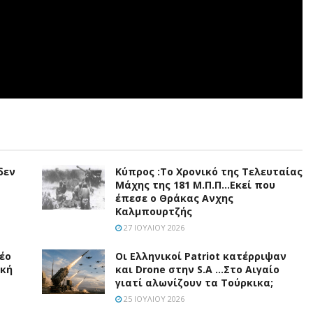
δεν
Κύπρος :Το Χρονικό της Τελευταίας
Μάχης της 181 Μ.Π.Π…Εκεί που
έπεσε ο Θράκας Ανχης
Καλμπουρτζής
27 ΙΟΥΛΊΟΥ 2026
νέο
Οι Ελληνικοί Patriot κατέρριψαν
ική
και Drone στην S.A …Στο Αιγαίο
γιατί αλωνίζουν τα Τούρκικα;
25 ΙΟΥΛΊΟΥ 2026