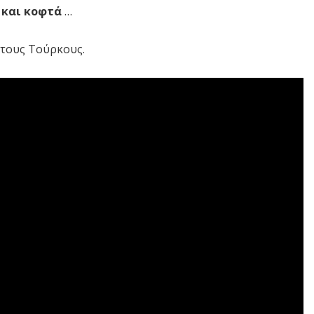
 και κοφτά
…
 τους Τούρκους.