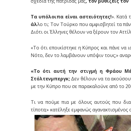
σχέδια της πατρίδας μας
, τον βυθίζεις το
Τα υπόλοιπα είναι αστειότητες!
». Κατά
άλ
λο τι; Τον Τούρκο που αμφισβητεί τα πάντ
Διότι οι Έλληνες θέλουν να ξέρουν τον Αττίλα
«Το ότι εποικίστηκε η Κύπρος και πάνε να
Νότο, δεν το λαμβάνουν υπόψιν τους;» ανα
«Το ότι αυτή την στιγμή η Φράου Μέ
Στόλτενμπεργκ;
Δεν θέλουν να τα ακούσουν
με την Κύπρο που σε παρακαλούνε από το 20
Τι να πούμε πια με όλους αυτούς που δια
τίποτα;» κατέληξε εμφανώς αγανακτισμένος 