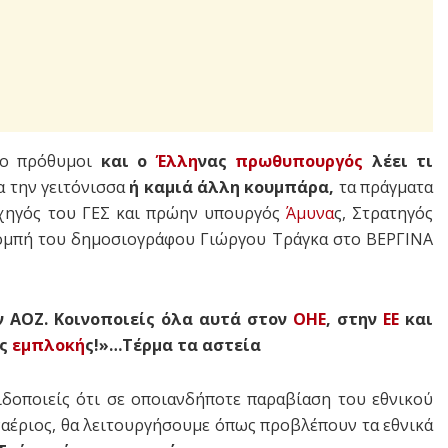
όσο πρόθυμοι
και ο
Έλλη
νας
πρωθυπουργός
λέει τι
ια την γειτόνισσα
ή καμιά άλλη κουμπάρα,
τα πράγματα
αρχηγός του ΓΕΣ και πρώην υπουργός
Άμυνα
ς, Στρατηγός
ομπή του δημοσιογράφου Γιώργου Τράγκα στο ΒΕΡΓΙΝΑ
ν ΑΟΖ. Κοινοποιείς όλα αυτά στον
ΟΗΕ
, στην
ΕΕ
και
ες
εμπλοκή
ς!»…Τέρμα τα αστεία
ειδοποιείς ότι σε οποιανδήποτε παραβίαση του εθνικού
 εναέριος, θα λειτουργήσουμε όπως προβλέπουν τα εθνικά