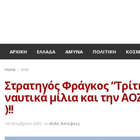
ΑΡΧΙΚΉ
ΕΛΛΆΔΑ
ΆΜΥΝΑ
ΠΟΛΙΤΙΚΉ
ΚΌΣ
Home
slide
Στρατηγός Φράγκος “Τρίτη
ναυτικά μίλια και την Α
)!!
14 Οκτωβρίου 2020
in
slide
,
Απόψεις