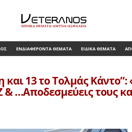
ΜΟΣ
ΕΝΔΙΑΦΈΡΟΝΤΑ ΘΈΜΑΤΑ
ΕΙΔΙΚΆ ΘΈΜΑΤΑ
ΑΠ
 και 13 το Τολμάς Kάντο”:
ΟΖ & …Αποδεσμεύεις τους κ