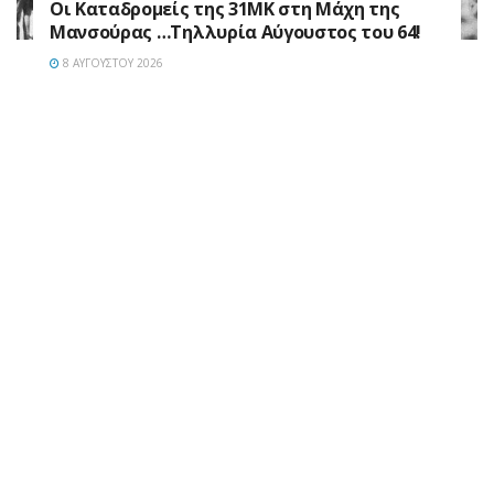
Οι Καταδρομείς της 31ΜΚ στη Mάχη της
Μανσούρας …Τηλλυρία Αύγουστος του 64!
8 ΑΥΓΟΎΣΤΟΥ 2026