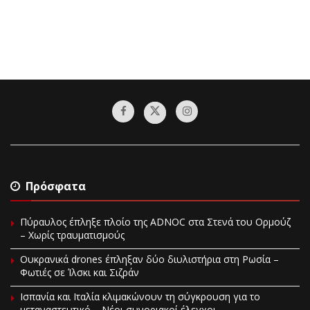
Πρόσφατα
Πύραυλος έπληξε πλοίο της ADNOC στα Στενά του Ορμούζ
– Χωρίς τραυματισμούς
Ουκρανικά drones έπληξαν δύο διυλιστήρια στη Ρωσία –
Φωτιές σε Ίλσκι και Σιζράν
Ισπανία και Ιταλία κλιμακώνουν τη σύγκρουση για το
μεταναστευτικό – Νέοι συνοριακοί έλεγχοι