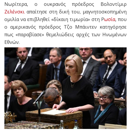
Νωρίτερα, ο ουκρανός πρόεδρος Βολοντίμιρ
Ζελένσκι
απαίτησε στη δική του, μαγνητοσκοπημένη
ομιλία να επιβληθεί «δίκαιη τιμωρία» στη Ρ
ωσία
, που
ο αμερικανός πρόεδρος Τζο Μπάιντεν κατηγόρησε
πως «παραβίασε» θεμελιώδεις αρχές των Ηνωμένων
Εθνών.