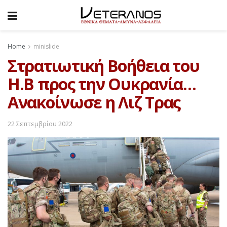
Home
minislide
Στρατιωτική Βοήθεια του
Η.Β προς την Ουκρανία…
Ανακοίνωσε η Λιζ Τρας
22 Σεπτεμβρίου 2022