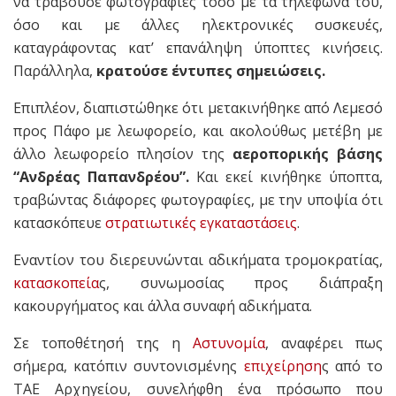
να τραβούσε φωτογραφίες τόσο με τα τηλέφωνά του,
όσο και με άλλες ηλεκτρονικές συσκευές,
καταγράφοντας κατ’ επανάληψη ύποπτες κινήσεις.
Παράλληλα,
κρατούσε έντυπες σημειώσεις.
Επιπλέον, διαπιστώθηκε ότι μετακινήθηκε από Λεμεσό
προς Πάφο με λεωφορείο, και ακολούθως μετέβη με
άλλο λεωφορείο πλησίον της
αεροπορικής βάσης
“Ανδρέας Παπανδρέου”.
Και εκεί κινήθηκε ύποπτα,
τραβώντας διάφορες φωτογραφίες, με την υποψία ότι
κατασκόπευε
στρατιωτικές εγκαταστάσεις
.
Εναντίον του διερευνώνται αδικήματα τρομοκρατίας,
κατασκοπεία
ς, συνωμοσίας προς διάπραξη
κακουργήματος και άλλα συναφή αδικήματα.
Σε τοποθέτησή της η
Αστυνομία
, αναφέρει πως
σήμερα, κατόπιν συντονισμένης
επιχείρηση
ς από το
ΤΑΕ Αρχηγείου, συνελήφθη ένα πρόσωπο που