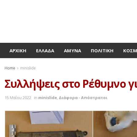
ΑΡΧΙΚΉ
ΕΛΛΆΔΑ
ΆΜΥΝΑ
ΠΟΛΙΤΙΚΉ
ΚΌΣ
Home
minislide
Συλλήψεις στο Ρέθυμνο γ
15 Μαΐου 2022
in
minislide
,
Διάφορα - Απόστρατοι