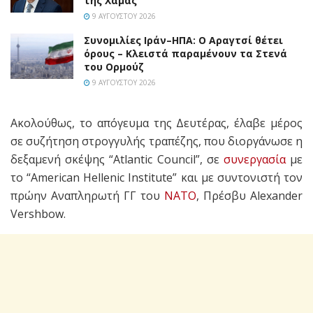
της Χαμάς
9 ΑΥΓΟΎΣΤΟΥ 2026
Συνομιλίες Ιράν–ΗΠΑ: Ο Αραγτσί θέτει
όρους – Κλειστά παραμένουν τα Στενά
του Ορμούζ
9 ΑΥΓΟΎΣΤΟΥ 2026
Ακολούθως, το απόγευμα της Δευτέρας, έλαβε μέρος
σε συζήτηση στρογγυλής τραπέζης, που διοργάνωσε η
δεξαμενή σκέψης “Atlantic Council”, σε
συνεργασία
με
το “American Hellenic Institute” και με συντονιστή τον
πρώην Αναπληρωτή ΓΓ του
ΝΑΤΟ
, Πρέσβυ Alexander
Vershbow.