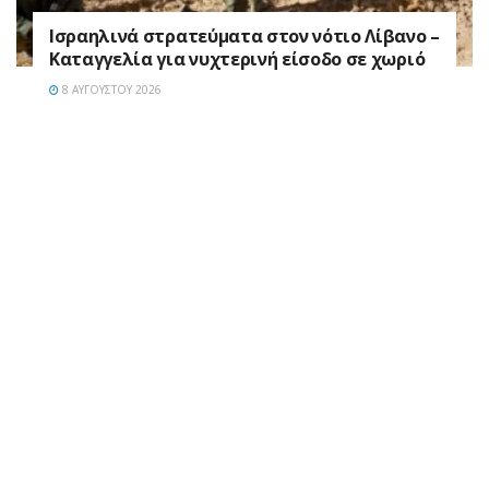
Ισραηλινά στρατεύματα στον νότιο Λίβανο –
Καταγγελία για νυχτερινή είσοδο σε χωριό
8 ΑΥΓΟΎΣΤΟΥ 2026