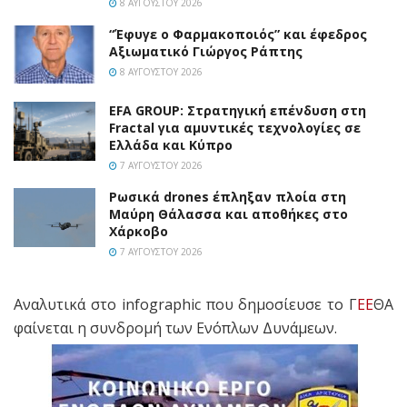
8 ΑΥΓΟΎΣΤΟΥ 2026
“Έφυγε ο Φαρμακοποιός” και έφεδρος
Αξιωματικό Γιώργος Ράπτης
8 ΑΥΓΟΎΣΤΟΥ 2026
EFA GROUP: Στρατηγική επένδυση στη
Fractal για αμυντικές τεχνολογίες σε
Ελλάδα και Κύπρο
7 ΑΥΓΟΎΣΤΟΥ 2026
Ρωσικά drones έπληξαν πλοία στη
Μαύρη Θάλασσα και αποθήκες στο
Χάρκοβο
7 ΑΥΓΟΎΣΤΟΥ 2026
Αναλυτικά στο infographic που δημοσίευσε το Γ
ΕΕ
ΘΑ
φαίνεται η συνδρομή των Ενόπλων Δυνάμεων.