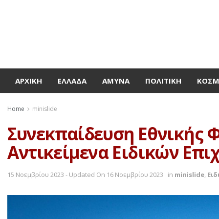
ΑΡΧΙΚΉ
ΕΛΛΆΔΑ
ΆΜΥΝΑ
ΠΟΛΙΤΙΚΉ
ΚΌΣ
Home
minislide
Συνεκπαίδευση Εθνικής Φ
Αντικείμενα Ειδικών Επι
15 Νοεμβρίου 2023 - Updated On 16 Νοεμβρίου 2023
in
minislide
,
Ειδ