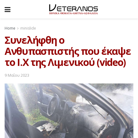
Home
minislide
Συνελήφθη ο
Ανθυπασπιστής που έκαψε
το Ι.Χ της Λιμενικού (video)
9 Μαΐου 2023