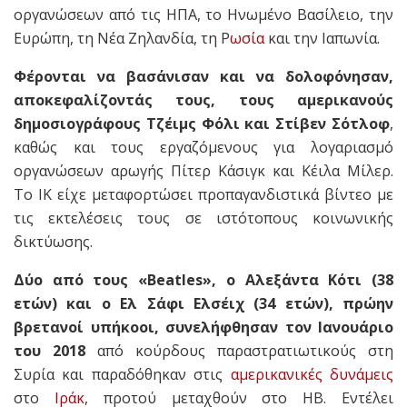
οργανώσεων από τις ΗΠΑ, το Ηνωμένο Βασίλειο, την
Ευρώπη, τη Νέα Ζηλανδία, τη Ρ
ωσία
και την Ιαπωνία.
Φέρονται να βασάνισαν και να δολοφόνησαν,
αποκεφαλίζοντάς τους, τους αμερικανούς
δημοσιογράφους Τζέιμς Φόλι και Στίβεν Σότλοφ
,
καθώς και τους εργαζόμενους για λογαριασμό
οργανώσεων αρωγής Πίτερ Κάσιγκ και Κέιλα Μίλερ.
Το ΙΚ είχε μεταφορτώσει προπαγανδιστικά βίντεο με
τις εκτελέσεις τους σε ιστότοπους κοινωνικής
δικτύωσης.
Δύο από τους «Beatles», ο Αλεξάντα Κότι (38
ετών) και ο Ελ Σάφι Ελσέιχ (34 ετών), πρώην
βρετανοί υπήκοοι, συνελήφθησαν τον Ιανουάριο
του 2018
από κούρδους παραστρατιωτικούς στη
Συρία και παραδόθηκαν στις
αμερικανικές δυνάμεις
στο
Ιράκ
, προτού μεταχθούν στο ΗΒ. Εντέλει