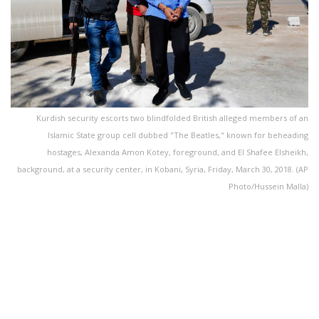
Kurdish security escorts two blindfolded British alleged members of an
Islamic State group cell dubbed "The Beatles," known for beheading
hostages, Alexanda Amon Kotey, foreground, and El Shafee Elsheikh,
background, at a security center, in Kobani, Syria, Friday, March 30, 2018. (AP
Photo/Hussein Malla)