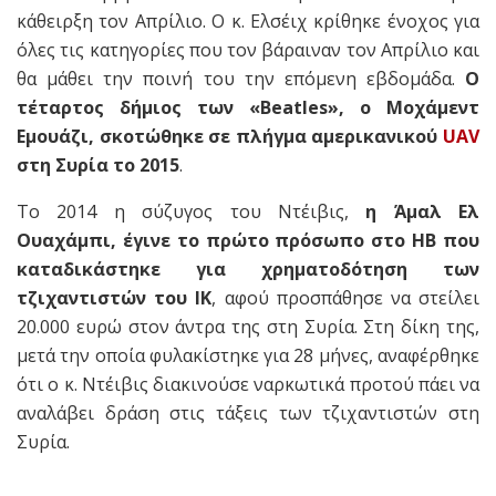
κάθειρξη τον Απρίλιο. Ο κ. Ελσέιχ κρίθηκε ένοχος για
όλες τις κατηγορίες που τον βάραιναν τον Απρίλιο και
θα μάθει την ποινή του την επόμενη εβδομάδα.
Ο
τέταρτος δήμιος των «Beatles», ο Μοχάμεντ
Εμουάζι, σκοτώθηκε σε πλήγμα αμερικανικού
UAV
στη Συρία το 2015
.
Το 2014 η σύζυγος του Ντέιβις,
η Άμαλ Ελ
Ουαχάμπι, έγινε το πρώτο πρόσωπο στο ΗΒ που
καταδικάστηκε για χρηματοδότηση των
τζιχαντιστών του ΙΚ
, αφού προσπάθησε να στείλει
20.000 ευρώ στον άντρα της στη Συρία. Στη δίκη της,
μετά την οποία φυλακίστηκε για 28 μήνες, αναφέρθηκε
ότι ο κ. Ντέιβις διακινούσε ναρκωτικά προτού πάει να
αναλάβει δράση στις τάξεις των τζιχαντιστών στη
Συρία.