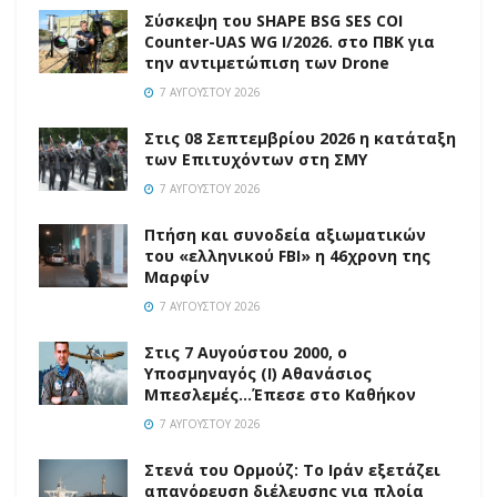
Σύσκεψη του SHAPE BSG SES COI
Counter-UAS WG I/2026. στο ΠΒΚ για
την αντιμετώπιση των Drone
7 ΑΥΓΟΎΣΤΟΥ 2026
Στις 08 Σεπτεμβρίου 2026 η κατάταξη
των Επιτυχόντων στη ΣΜΥ
7 ΑΥΓΟΎΣΤΟΥ 2026
Πτήση και συνοδεία αξιωματικών
του «ελληνικού FBI» η 46χρονη της
Μαρφίν
7 ΑΥΓΟΎΣΤΟΥ 2026
Στις 7 Αυγούστου 2000, ο
Υποσμηναγός (Ι) Αθανάσιος
Μπεσλεμές…Έπεσε στο Καθήκον
7 ΑΥΓΟΎΣΤΟΥ 2026
Στενά του Ορμούζ: Το Ιράν εξετάζει
απαγόρευση διέλευσης για πλοία