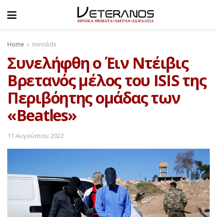
Home
minislide
Συνελήφθη o Έιν Ντέιβις
Βρετανός μέλος του ISIS της
Περιβόητης ομάδας των
«Beatles»
11 Αυγούστου 2022