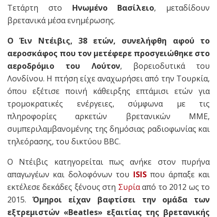
Τετάρτη στο
Ηνωμένο Βασίλειο
, μεταδίδουν
βρετανικά μέσα ενημέρωσης.
Ο Έιν Ντέιβις, 38 ετών, συνελήφθη αφού το
αεροσκάφος που τον μετέφερε προσγειώθηκε στο
αεροδρόμιο του Λούτον
, βορειοδυτικά του
Λονδίνου. Η πτήση είχε αναχωρήσει από την Τουρκία,
όπου εξέτισε ποινή κάθειρξης επτάμισι ετών για
τρομοκρατικές ενέργειες, σύμφωνα με τις
πληροφορίες αρκετών βρετανικών ΜΜΕ,
συμπεριλαμβανομένης της δημόσιας ραδιοφωνίας και
τηλεόρασης, του δικτύου BBC.
Ο Ντέιβις κατηγορείται πως ανήκε στον πυρήνα
απαγωγέων και δολοφόνων του
ISIS
που άρπαξε και
εκτέλεσε δεκάδες ξένους στη
Συρία
από το 2012 ως το
2015.
Όμηροι είχαν βαφτίσει την ομάδα των
εξτρεμιστών «Beatles» εξαιτίας της βρετανικής