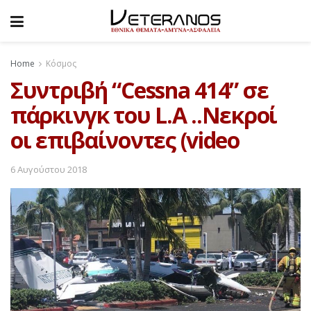
Home
Κόσμος
Συντριβή “Cessna 414” σε
πάρκινγκ του L.A ..Νεκροί
οι επιβαίνοντες (video
6 Αυγούστου 2018