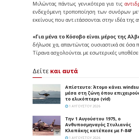
Μιλώντας πάντως γενικότερα για τις
αντιδ
ενδεχόμενη τροποποίηση των συνόρων μετ
εκείνους που αντ.ιτάσσονται στην ιδέα τη
«Για μένα το Κόσοβο είναι μέρος της Αλβ
δήλωσε χα, απαντώντας ουσιαστικά σε όσα
Τίρανα ασχολούνται με εσωτερικές υποθέσει
Δείτε
και αυτά
Απίστευτο: Άτομο κάνει windsu
μέσα στη ζώνη όπου επιχειρού
το ελικόπτερο (vid)
1 ΑΥΓΟΎΣΤΟΥ 2026
Την 1 Αυγούστου 1975, ο
Ανθυποσμηναγός Στυλιανός
Κλαπάκης κατέπεσε με F-84F
1 ΑΥΓΟΎΣΤΟΥ 2026