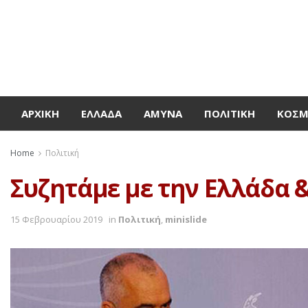
ΑΡΧΙΚΉ
ΕΛΛΆΔΑ
ΆΜΥΝΑ
ΠΟΛΙΤΙΚΉ
ΚΌΣ
Home
Πολιτική
Συζητάμε με την Ελλάδα 
15 Φεβρουαρίου 2019
in
Πολιτική
,
minislide