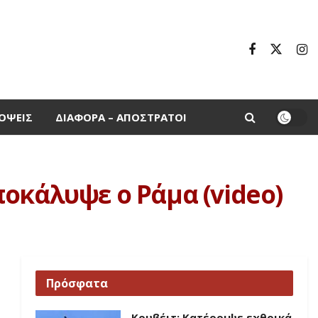
ΌΨΕΙΣ
ΔΙΆΦΟΡΑ – ΑΠΌΣΤΡΑΤΟΙ
οκάλυψε ο Ράμα (video)
Πρόσφατα
Κουβέιτ: Κατέρριψε εχθρικά