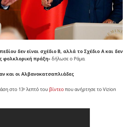
δίου δεν είναι σχέδιο Β, αλλά το Σχέδιο Α
και δεν
ως φολκλορική πράξη
» δήλωσε ο Ράμα.
σαν και οι Αλβανοκατσαπλιάδες
ράση στο 13
λεπτό του
βίντεο
που ανήρτησε το Vizion
ο