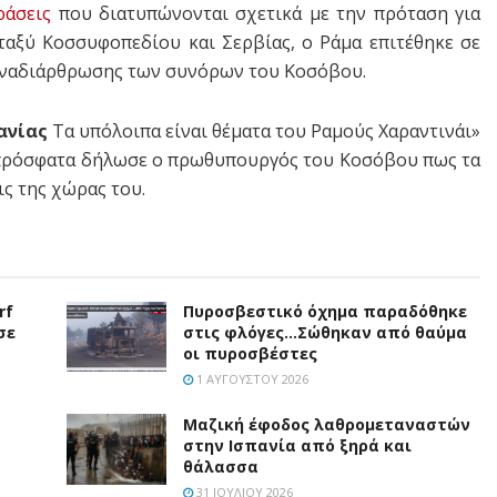
ράσεις
που διατυπώνονται σχετικά με την πρόταση για
αξύ Κοσσυφοπεδίου και Σερβίας, ο Ράμα επιτέθηκε σε
ς αναδιάρθρωσης των συνόρων του Κοσόβου.
ανίας
Τα υπόλοιπα είναι θέματα του Ραμούς Χαραντινάι»
 πρόσφατα δήλωσε ο πρωθυπουργός του Κοσόβου πως τα
ς της χώρας του.
rf
Πυροσβεστικό όχημα παραδόθηκε
σε
στις φλόγες…Σώθηκαν από θαύμα
οι πυροσβέστες
1 ΑΥΓΟΎΣΤΟΥ 2026
Μαζική έφοδος λαθρομεταναστών
στην Ισπανία από ξηρά και
θάλασσα
31 ΙΟΥΛΊΟΥ 2026