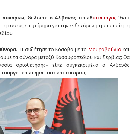
 συνόρων, δήλωσε ο Αλβανός πρωθ
υπουργός
Έντι
ση του ως επιχείρημα για την ενδεχόμενη τροποποίηση
εδίου.
σύνορα.
Τι συζήτησε το Κόσοβο με το
Μαυροβούνιο
και
ήσουμε τα σύνορα μεταξύ Κοσσυφοπεδίου και Σερβίας; Θα
ικασία οριοθέτησης» είπε συγκεκριμένα ο Αλβανός
μιουργεί ερωτηματικά και απορίες.