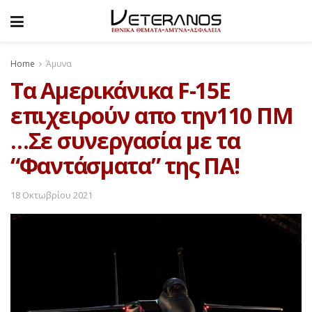
Home
Άμυνα
Τα Αμερικάνικα F-15E
επιχειρούν απο την110 ΠΜ
…Σε συνεργασία με τα
“Φαντάσματα” της ΠΑ!
18 Οκτωβρίου 2021