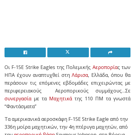
Οι F-15E Strike Eagles της Πολεμικής
Αεροπορία
ς των
ΗΠΑ έχουν αναπτυχθεί στη
Λάρισα
, Ελλάδα, όπου θα
περάσουν τις επόμενες εβδομάδες επιχειρώντας με
περιφερειακούς Αεροπορικούς συμμάχους…Σε
συνεργασία
με τα
Μαχητικά
της 110 ΠΜ τα γνωστά
“Φαντάσματα”
Τα αμερικανικά αεροσκάφη F-15E Strike Eagle από την
336η μοίρα μαχητικών, την 4η πτέρυγα μαχητών, από
την
αεροπορική βάση
Seymour Johnson, στη Βόρεια