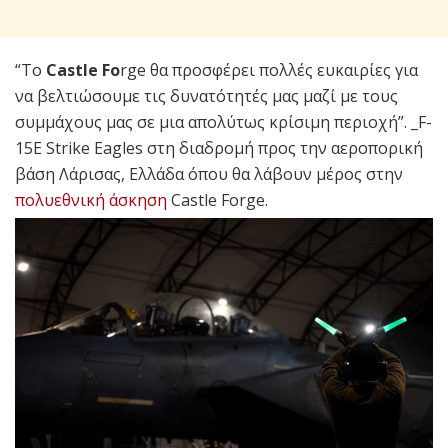
“Το
Castle Fo
rge θα προσφέρει πολλές ευκαιρίες για
να βελτιώσουμε τις δυνατότητές μας μαζί με τους
συμμάχους μας σε μια απολύτως κρίσιμη περιοχή”. _F-
15E Strike Eagles στη διαδρομή προς την αεροπορική
βάση Λάρισας, Ελλάδα όπου θα λάβουν μέρος στην
πολυεθνική άσκηση
Castle Forge.