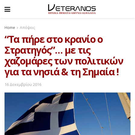
Home
Απόψεις
“Τα πήρε στο κρανίο ο
Στρατηγός”… με τις
χαζομάρες των πολιτικών
για τα νησιά & τη Σημαία !
16 Δεκεμβρίου 2016