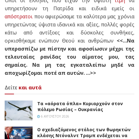
Όλοι οι Έλληνες που είχαν την ύψιστη
τιμή
να
υπηρετήσουν τη Πατρίδα και ειδικά εμείς οι
απόστρατοι
που αφιερώσαμε τα καλύτερα μας χρόνια
υπηρετώντας ύψιστα ιδανικά και αξίες, πολλές φορές
κάτω από αντίξοες και δύσκολες συνθήκες,
ορκισθήκαμε ενώπιον Θεού και ανθρώπων
<<…Να
υπερασπίζω με πίστην και αφοσίωσιν μέχρι της
τελευταίας ρανίδας του αίματος μου, τας
σημαίας. Να μη τας εγκαταλείπω μηδέ να
αποχωρίζομαι ποτέ απ αυτών. …>>
Δείτε
και αυτά
Τα «αόρατα όπλα» Κυριαρχούν στον
πόλεμο Ρωσίας – Ουκρανίας
6 ΑΥΓΟΎΣΤΟΥ 2026
Ο σχεδιαζόμενος στόλος των θωρηκτών
κλάσης Ντόναλντ Τραμπ ενδέχεται να