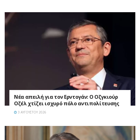
Νέα απειλή για τον Ερντογάν: Ο Οζγκιούρ
Οζέλ χτίζει ισχυρό πόλο αντιπολίτευσης
3 ΑΥΓΟΎΣΤΟΥ 2026