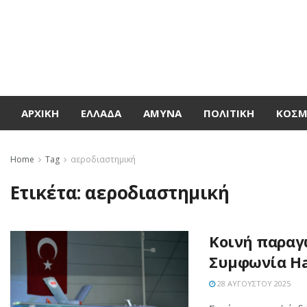
ΑΡΧΙΚΉ
ΕΛΛΆΔΑ
ΆΜΥΝΑ
ΠΟΛΙΤΙΚΉ
ΚΌΣ
Home
Tag
αεροδιαστημική
Ετικέτα:
αεροδιαστημική
Κοινή παραγ
Συμφωνία Ha
28 ΑΥΓΟΎΣΤΟΥ 2025