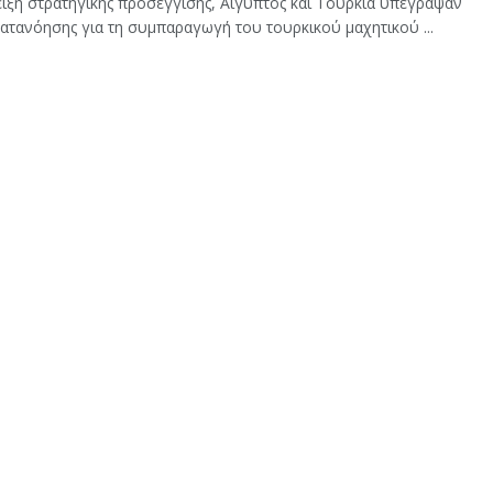
ειξη στρατηγικής προσέγγισης, Αίγυπτος και Τουρκία υπέγραψαν
ατανόησης για τη συμπαραγωγή του τουρκικού μαχητικού ...