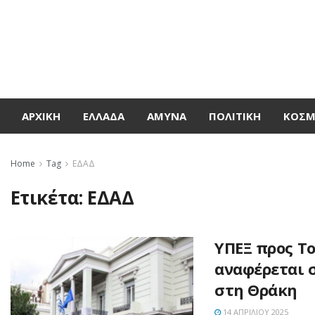
ΑΡΧΙΚΉ
ΕΛΛΆΔΑ
ΆΜΥΝΑ
ΠΟΛΙΤΙΚΉ
ΚΌΣ
Home
Tag
ΕΔΑΔ
Ετικέτα:
ΕΔΑΔ
ΥΠΕΞ προς Τ
αναφέρεται σ
στη Θράκη
14 ΑΠΡΙΛΊΟΥ 2025