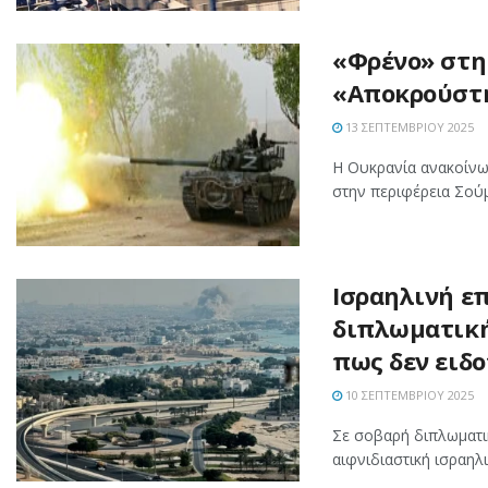
«Φρένο» στη
«Αποκρούστη
13 ΣΕΠΤΕΜΒΡΊΟΥ 2025
Η Ουκρανία ανακοίνω
στην περιφέρεια Σούμ
Ισραηλινή ε
διπλωματική
πως δεν ειδ
10 ΣΕΠΤΕΜΒΡΊΟΥ 2025
Σε σοβαρή διπλωματικ
αιφνιδιαστική ισραηλ