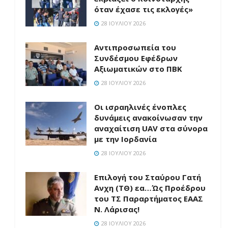
όταν έχασε τις εκλογές»
28 ΙΟΥΛΊΟΥ 2026
Aντιπροσωπεία του
Συνδέσμου Εφέδρων
Αξιωματικών στο ΠΒΚ
28 ΙΟΥΛΊΟΥ 2026
Οι ισραηλινές ένοπλες
δυνάμεις ανακοίνωσαν την
αναχαίτιση UAV στα σύνορα
με την Ιορδανία
28 ΙΟΥΛΊΟΥ 2026
Επιλογή του Σταύρου Γατή
Ανχη (ΤΘ) εα…Ώς Προέδρου
του ΤΣ Παραρτήματος ΕΑΑΣ
Ν. Λάρισας!
28 ΙΟΥΛΊΟΥ 2026