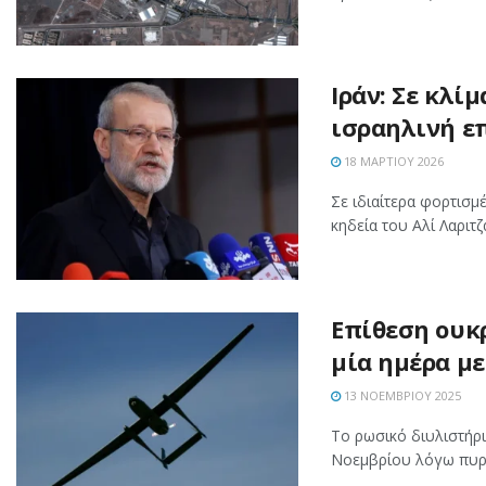
Ιράν: Σε κλί
ισραηλινή ε
18 ΜΑΡΤΊΟΥ 2026
Σε ιδιαίτερα φορτισμ
κηδεία του Αλί Λαριτ
Επίθεση ουκ
μία ημέρα μ
13 ΝΟΕΜΒΡΊΟΥ 2025
Το ρωσικό διυλιστήρι
Νοεμβρίου λόγω πυρκα