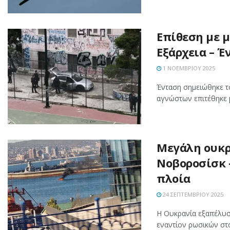
Επίθεση με 
Εξάρχεια – Έ
1 ΝΟΕΜΒΡΊΟΥ 2025
Ένταση σημειώθηκε το
αγνώστων επιτέθηκε 
Μεγάλη ουκρ
Νοβοροσίσκ –
πλοία
24 ΣΕΠΤΕΜΒΡΊΟΥ 2025
Η Ουκρανία εξαπέλυσε
εναντίον ρωσικών στ