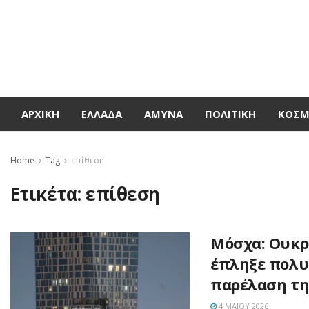
ΑΡΧΙΚΉ
ΕΛΛΆΔΑ
ΆΜΥΝΑ
ΠΟΛΙΤΙΚΉ
ΚΌΣ
Home
Tag
επίθεση
Ετικέτα:
επίθεση
Μόσχα: Ουκρ
έπληξε πολυ
παρέλαση τη
4 ΜΑΪ́ΟΥ 2026