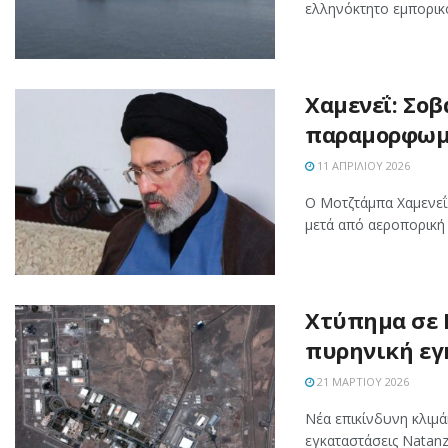
ελληνόκτητο εμπορικό
Χαμενεΐ: Σο
παραμορφωμέ
11 ΑΠΡΙΛΊΟΥ 2026
Ο Μοτζτάμπα Χαμενεΐ
μετά από αεροπορική
Χτύπημα σε 
πυρηνική εγ
21 ΜΑΡΤΊΟΥ 2026
Νέα επικίνδυνη κλιμ
εγκαταστάσεις Natanz