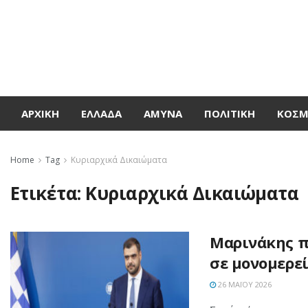
ΑΡΧΙΚΉ
ΕΛΛΆΔΑ
ΆΜΥΝΑ
ΠΟΛΙΤΙΚΉ
ΚΌΣ
Home
Tag
Κυριαρχικά Δικαιώματα
Ετικέτα:
Κυριαρχικά Δικαιώματα
Μαρινάκης π
σε μονομερεί
26 ΜΑΪ́ΟΥ 2026