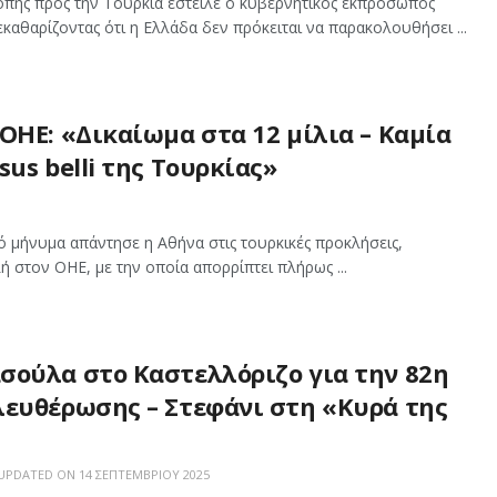
πής προς την Τουρκία έστειλε ο κυβερνητικός εκπρόσωπος
καθαρίζοντας ότι η Ελλάδα δεν πρόκειται να παρακολουθήσει ...
ΟΗΕ: «Δικαίωμα στα 12 μίλια – Καμία
sus belli της Τουρκίας»
 μήνυμα απάντησε η Αθήνα στις τουρκικές προκλήσεις,
ή στον ΟΗΕ, με την οποία απορρίπτει πλήρως ...
σούλα στο Καστελλόριζο για την 82η
λευθέρωσης – Στεφάνι στη «Κυρά της
 UPDATED ON 14 ΣΕΠΤΕΜΒΡΊΟΥ 2025