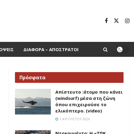
ΌΨΕΙΣ
ΔΙΆΦΟΡΑ – ΑΠΌΣΤΡΑΤΟΙ
Πρόσφατα
Απίστευτο :άτομο που κάνει
(windsurf) μέσα στη ζώνη
όπου επιχειρούσε το
ελικόπτερο. (video)
1 ΑΥΓΟΎΣΤΟΥ 2026
Ντοκουμέντο: H «ΤΠΚ