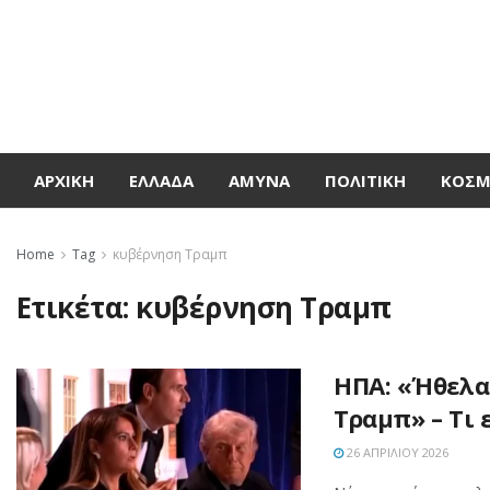
ΑΡΧΙΚΉ
ΕΛΛΆΔΑ
ΆΜΥΝΑ
ΠΟΛΙΤΙΚΉ
ΚΌΣ
Home
Tag
κυβέρνηση Τραμπ
Ετικέτα:
κυβέρνηση Τραμπ
ΗΠΑ: «Ήθελα
Τραμπ» – Τι 
26 ΑΠΡΙΛΊΟΥ 2026