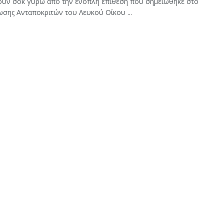
ούν σοκ γύρω από την ένοπλη επίθεση που σημειώθηκε στο
ωσης Ανταποκριτών του Λευκού Οίκου ...