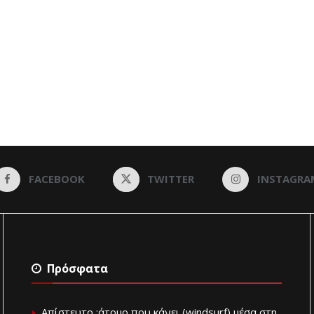
FACEBOOK
TWITTER
INSTAGRA
Πρόσφατα
Απίστευτο :άτομο που κάνει (windsurf) μέσα στη