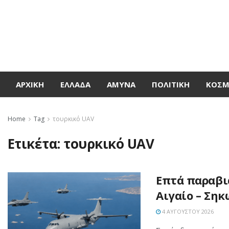
ΑΡΧΙΚΉ
ΕΛΛΆΔΑ
ΆΜΥΝΑ
ΠΟΛΙΤΙΚΉ
ΚΌΣ
Home
Tag
τουρκικό UAV
Ετικέτα:
τουρκικό UAV
Επτά παραβι
Αιγαίο – Ση
4 ΑΥΓΟΎΣΤΟΥ 2026