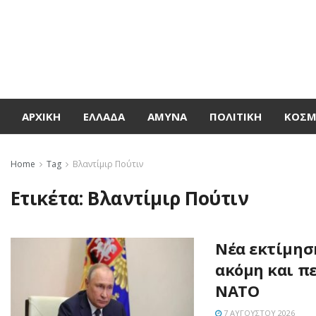
ΑΡΧΙΚΉ
ΕΛΛΆΔΑ
ΆΜΥΝΑ
ΠΟΛΙΤΙΚΉ
ΚΌΣ
Home
Tag
Βλαντίμιρ Πούτιν
Ετικέτα:
Βλαντίμιρ Πούτιν
Νέα εκτίμηση
ακόμη και π
ΝΑΤΟ
7 ΑΥΓΟΎΣΤΟΥ 2026