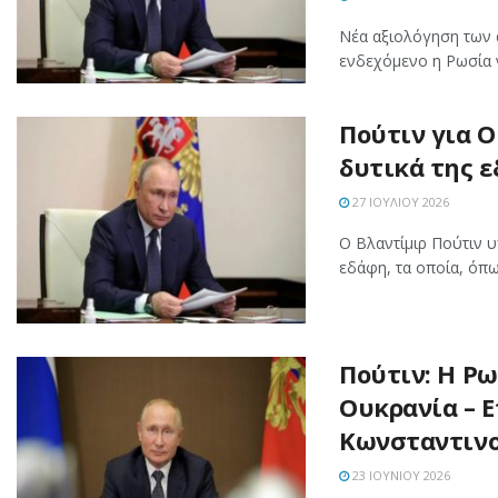
Νέα αξιολόγηση των 
ενδεχόμενο η Ρωσία ν
Πούτιν για Ο
δυτικά της 
27 ΙΟΥΛΊΟΥ 2026
Ο Βλαντίμιρ Πούτιν υ
εδάφη, τα οποία, όπως
Πούτιν: Η Ρω
Ουκρανία – 
Κωνσταντιν
23 ΙΟΥΝΊΟΥ 2026