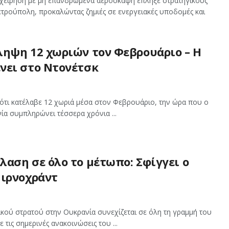
ιχείρηση με μη επανδρωμένα αεροσκάφη έπληξε στρατηγικούς
ετρούπολη, προκαλώντας ζημιές σε ενεργειακές υποδομές και
ληψη 12 χωριών τον Φεβρουάριο – Η
νει στο Ντονέτσκ
ότι κατέλαβε 12 χωριά μέσα στον Φεβρουάριο, την ώρα που ο
α συμπληρώνει τέσσερα χρόνια ...
αση σε όλο το μέτωπο: Σφίγγει ο
Μιρνοχράντ
κού στρατού στην Ουκρανία συνεχίζεται σε όλη τη γραμμή του
τις σημερινές ανακοινώσεις του ...