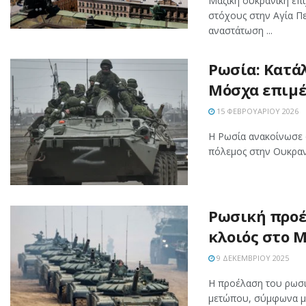
Μαζική ουκρανική επ
στόχους στην Αγία Π
αναστάτωση ...
Ρωσία: Κατά
Μόσχα επιμέ
15 ΦΕΒΡΟΥΑΡΊΟΥ 2026
Η Ρωσία ανακοίνωσε 
πόλεμος στην Ουκρανί
Ρωσική προέλ
κλοιός στο 
9 ΔΕΚΕΜΒΡΊΟΥ 2025
Η προέλαση του ρωσι
μετώπου, σύμφωνα με 