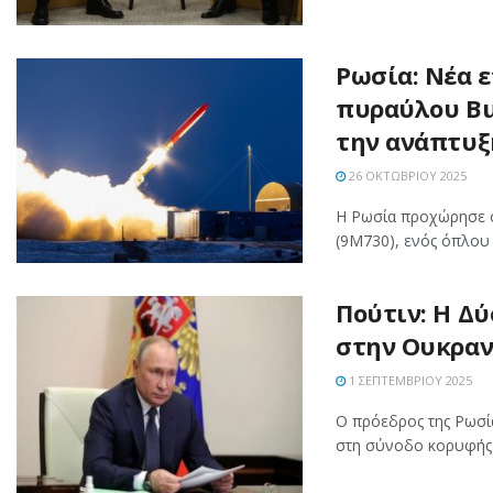
Ρωσία: Νέα 
πυραύλου Bu
την ανάπτυξ
26 ΟΚΤΩΒΡΊΟΥ 2025
Η Ρωσία προχώρησε σ
(9M730), ενός όπλου 
Πούτιν: Η Δύ
στην Ουκραν
1 ΣΕΠΤΕΜΒΡΊΟΥ 2025
Ο πρόεδρος της Ρωσία
στη σύνοδο κορυφής 