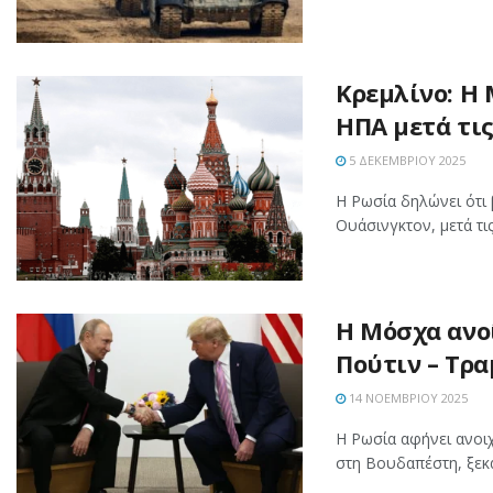
Κρεμλίνο: Η
ΗΠΑ μετά τις
5 ΔΕΚΕΜΒΡΊΟΥ 2025
Η Ρωσία δηλώνει ότι 
Ουάσινγκτον, μετά τι
H Μόσχα ανο
Πούτιν – Τρα
14 ΝΟΕΜΒΡΊΟΥ 2025
Η Ρωσία αφήνει ανοι
στη Βουδαπέστη, ξεκα