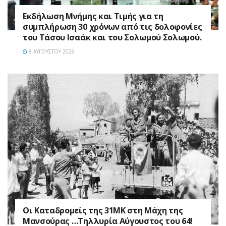
Εκδήλωση Μνήμης και Τιμής για τη
συμπλήρωση 30 χρόνων από τις δολοφονίες
του Τάσου Ισαάκ και του Σολωμού Σολωμού.
8 ΑΥΓΟΎΣΤΟΥ 2026
Οι Καταδρομείς της 31ΜΚ στη Mάχη της
Μανσούρας …Τηλλυρία Αύγουστος του 64!