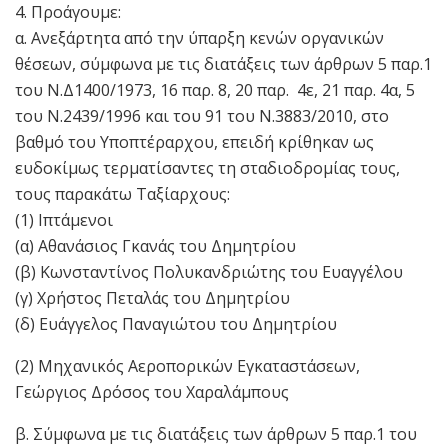
4. Προάγουμε:
α. Ανεξάρτητα από την ύπαρξη κενών οργανικών
θέσεων, σύμφωνα με τις διατάξεις των άρθρων 5 παρ.1
του Ν.Δ1400/1973, 16 παρ. 8, 20 παρ. 4ε, 21 παρ. 4α, 5
του Ν.2439/1996 και του 91 του Ν.3883/2010, στο
βαθμό του Υποπτέραρχου, επειδή κρίθηκαν ως
ευδοκίμως τερματίσαντες τη σταδιοδρομίας τους,
τους παρακάτω Ταξίαρχους:
(1) Ιπτάμενοι
(α) Αθανάσιος Γκανάς του Δημητρίου
(β) Κωνσταντίνος Πολυκανδριώτης του Ευαγγέλου
(γ) Χρήστος Πεταλάς του Δημητρίου
(δ) Ευάγγελος Παναγιώτου του Δημητρίου
(2) Μηχανικός Αεροπορικών Εγκαταστάσεων,
Γεώργιος Δρόσος του Χαραλάμπους
β. Σύμφωνα με τις διατάξεις των άρθρων 5 παρ.1 του