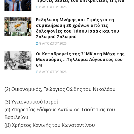
πρώτες θέσεις του Επικρατείας της ΝΔ
8 ΑΥΓΟΎΣΤΟΥ 2026
Εκδήλωση Μνήμης και Τιμής για τη
συμπλήρωση 30 χρόνων από τις
δολοφονίες του Τάσου Ισαάκ και του
Σολωμού Σολωμού.
8 ΑΥΓΟΎΣΤΟΥ 2026
Οι Καταδρομείς της 31ΜΚ στη Mάχη της
Μανσούρας …Τηλλυρία Αύγουστος του
64!
8 ΑΥΓΟΎΣΤΟΥ 2026
(2) Οικονομικός, Γεώργιος Θώδης του Νικολάου
(3) Υγειονομικού Ιατροί
(α) Υπηρεσίας Εδάφους Αντώνιος Τσούτσιας του
Βασιλείου
(β) Χρήστος Κανινής του Κωνσταντίνου