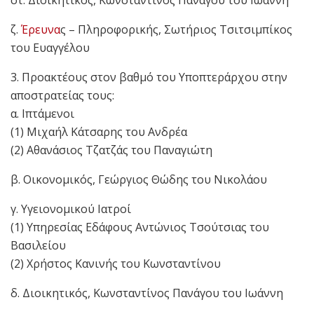
στ. Διοικητικός, Κωνσταντίνος Πανάγου του Ιωάννη
ζ.
Έρευνα
ς – Πληροφορικής, Σωτήριος Τσιτσιμπίκος
του Ευαγγέλου
3. Προακτέους στον βαθμό του Υποπτεράρχου στην
αποστρατείας τους:
α. Ιπτάμενοι
(1) Μιχαήλ Κάτσαρης του Ανδρέα
(2) Αθανάσιος Τζατζάς του Παναγιώτη
β. Οικονομικός, Γεώργιος Θώδης του Νικολάου
γ. Υγειονομικού Ιατροί
(1) Υπηρεσίας Εδάφους Αντώνιος Τσούτσιας του
Βασιλείου
(2) Χρήστος Κανινής του Κωνσταντίνου
δ. Διοικητικός, Κωνσταντίνος Πανάγου του Ιωάννη