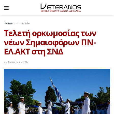
Home
minislide
Tελετή ορκωμοσίας των
νέων Σημαιοφόρων ΠΝ-
ΕΛ.ΑΚΤ στη ΣΝΔ
27 Ιουνίου 2026