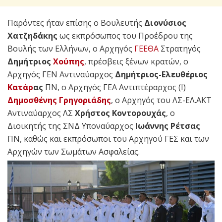
Παρόντες ήταν επίσης ο Βουλευτής
Διονύσιος
Χατζηδάκης
ως εκπρόσωπος του Προέδρου της
Βουλής των Ελλήνων, ο Αρχηγός
ΓΕΕΘΑ
Στρατηγός
Δημήτριος
Χούπης
, πρέσβεις ξένων κρατών, ο
Αρχηγός ΓΕΝ Αντιναύαρχος
Δημήτριος-Ελευθέριος
Κατάρ
ας
ΠΝ, ο Αρχηγός ΓΕΑ Αντιπτέραρχος (Ι)
Δημοσθένης Γρηγοριάδης
, ο Αρχηγός του ΛΣ-ΕΛ.ΑΚΤ
Αντιναύαρχος ΛΣ
Χρήστος Κοντορουχάς
, ο
Διοικητής της ΣΝΔ Υποναύαρχος
Ιωάννης Ρέτσας
ΠΝ, καθώς και εκπρόσωποι του Αρχηγού ΓΕΣ και των
Αρχηγών των Σωμάτων Ασφαλείας.