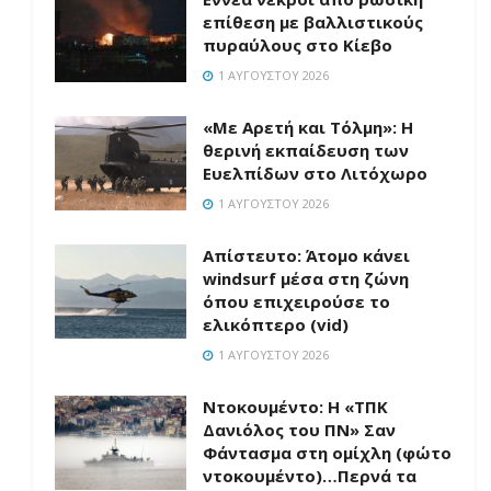
επίθεση με βαλλιστικούς
πυραύλους στο Κίεβο
1 ΑΥΓΟΎΣΤΟΥ 2026
«Με Αρετή και Τόλμη»: Η
θερινή εκπαίδευση των
Ευελπίδων στο Λιτόχωρο
1 ΑΥΓΟΎΣΤΟΥ 2026
Απίστευτο: Άτομο κάνει
windsurf μέσα στη ζώνη
όπου επιχειρούσε το
ελικόπτερο (vid)
1 ΑΥΓΟΎΣΤΟΥ 2026
Ντοκουμέντο: H «ΤΠΚ
Δανιόλος του ΠΝ» Σαν
Φάντασμα στη ομίχλη (φώτο
ντοκουμέντο)…Περνά τα