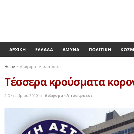
ΑΡΧΙΚΉ
ΕΛΛΆΔΑ
ΆΜΥΝΑ
ΠΟΛΙΤΙΚΉ
ΚΌΣ
Home
Διάφορα - Απόστρατοι
Τέσσερα κρούσματα κορο
5 Οκτωβρίου 2020
in
Διάφορα - Απόστρατοι