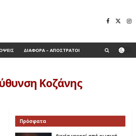
ΌΨΕΙΣ
ΔΙΆΦΟΡΑ – ΑΠΌΣΤΡΑΤΟΙ
εύθυνση Κοζάνης
Πρόσφατα
Εννέα νεκροί από ρωσική