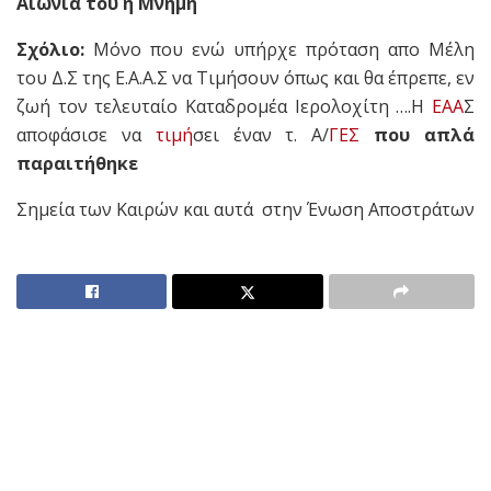
Αιωνία του η Μνήμη
Σχόλιο:
Μόνο που ενώ υπήρχε πρόταση απο Μέλη
του Δ.Σ της Ε.Α.Α.Σ να Τιμήσουν όπως και θα έπρεπε, εν
ζωή τον τελευταίο Καταδρομέα Ιερολοχίτη ….Η
ΕΑΑ
Σ
αποφάσισε να
τιμή
σει έναν τ. Α/
ΓΕΣ
που απλά
παραιτήθηκε
Σημεία των Καιρών και αυτά στην Ένωση Αποστράτων