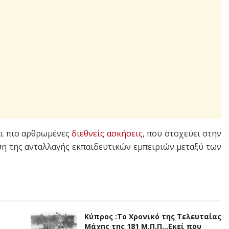
και πιο αρθρωμένες
διεθνείς ασκήσεις
, που στοχεύει στην
ση της ανταλλαγής εκπαιδευτικών εμπειριών μεταξύ των
Κύπρος :Το Χρονικό της Τελευταίας
Μάχης της 181 Μ.Π.Π…Εκεί που