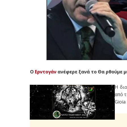
Ο
Ερντογάν
ανέφερε ξανά το Θα ρθούμε 
Η δι
από τ
Gioia