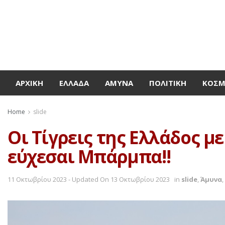
ΑΡΧΙΚΉ
ΕΛΛΆΔΑ
ΆΜΥΝΑ
ΠΟΛΙΤΙΚΉ
ΚΌΣ
Home
slide
Οι Τίγρεις της Ελλάδος μ
εύχεσαι Μπάρμπα!!
11 Οκτωβρίου 2023 - Updated On 13 Οκτωβρίου 2023
in
slide
,
Άμυνα
,