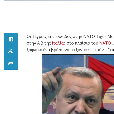
Οι Τίγρεις της Ελλάδος στην
NATO Tiger Mee
στην Α.Β της
Ιταλία
ς στο πλαίσιο του
ΝΑΤΟ
…
ξαφνικά ένα βράδυ να το ξανασκεφτούν ..
.Γι