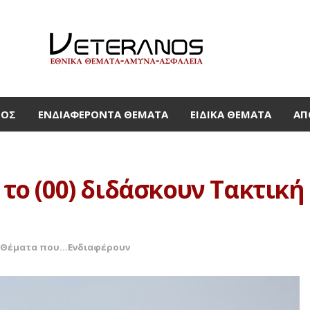
ΜΟΣ
ΕΝΔΙΑΦΈΡΟΝΤΑ ΘΈΜΑΤΑ
ΕΙΔΙΚΆ ΘΈΜΑΤΑ
ΑΠ
ε το (00) διδάσκουν Τακτικ
Θέματα που...Ενδιαφέρουν