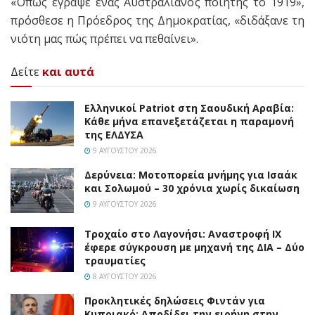
«Όπως έγραψε ένας Αυστραλιανός ποιητής το 1919»,
πρόσθεσε η Πρόεδρος της Δημοκρατίας, «διδάξανε τη
νιότη μας πώς πρέπει να πεθαίνει».
Δείτε
και αυτά
Ελληνικοί Patriot στη Σαουδική Αραβία:
Κάθε μήνα επανεξετάζεται η παραμονή
της ΕΛΔΥΣΑ
9 ΑΥΓΟΎΣΤΟΥ 2026
Δερύνεια: Μοτοπορεία μνήμης για Ισαάκ
και Σολωμού – 30 χρόνια χωρίς δικαίωση
9 ΑΥΓΟΎΣΤΟΥ 2026
Τροχαίο στο Λαγονήσι: Αναστροφή ΙΧ
έφερε σύγκρουση με μηχανή της ΔΙΑ – Δύο
τραυματίες
8 ΑΥΓΟΎΣΤΟΥ 2026
Προκλητικές δηλώσεις Φιντάν για
Κυπριακό: Αποδίδει την ειρήνη στην