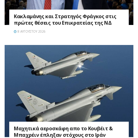
Κακλαμάνης και Στρατηγός Φράγκος στις
πρώτες θέσεις του Επικρατείας της ΝΔ
8 ΑΥΓΟΎΣΤΟΥ 2026
Mαχητικά αεροσκάφη απο το Κουβέιτ &
Μπαχρέιν έπληξαν στόχους στο Ιράν