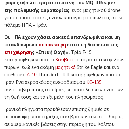
φορές υψηλότερη από εκείνη του MQ-9 Reaper
της πολεμικής αεροπορίας
, ενός μαχητικού drone
για το οποίο επίσης έχουν καταγραφεί απώλειες στον
πόλεμο ΗΠΑ – Ιράν.
Οι ΗΠΑ έχουν χάσει αρκετά επανδρωμένα και μη
επανδρωμένα
αεροσκάφη
κατά τη διάρκεια της
επιχείρηση
ς «Επική Οργή».
Τρία F-15
καταρρίφθηκαν από το
Κουβέιτ
σε περιστατικό φίλιων
πυρών, ενώ ένα ακόμη
μαχητικό
Strike Eagle και ένα
επιθετικό
A-10
Thunderbolt II καταρρίφθηκαν από το
Ιράν. Ενα αεροσκάφος ανεφοδιασμού
KC-135
συνετρίβη επίσης στο Ιράκ, με αποτέλεσμα να χάσουν
τη ζωή τους και τα έξι μέλη του πληρώματος.
Ιρανικά πλήγματα προκάλεσαν επίσης ζημιές σε
αεροσκάφη υποστήριξης που βρίσκονταν στο έδαφος
σε αμερικανικές βάσεις στην περιοχή του Κόλπου,