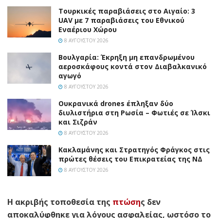
Τουρκικές παραβιάσεις στο Αιγαίο: 3
UAV με 7 παραβιάσεις του Εθνικού
Εναέριου Χώρου
8 ΑΥΓΟΎΣΤΟΥ 2026
Βουλγαρία: Έκρηξη μη επανδρωμένου
αεροσκάφους κοντά στον Διαβαλκανικό
αγωγό
8 ΑΥΓΟΎΣΤΟΥ 2026
Ουκρανικά drones έπληξαν δύο
διυλιστήρια στη Ρωσία – Φωτιές σε Ίλσκι
και Σιζράν
8 ΑΥΓΟΎΣΤΟΥ 2026
Κακλαμάνης και Στρατηγός Φράγκος στις
πρώτες θέσεις του Επικρατείας της ΝΔ
8 ΑΥΓΟΎΣΤΟΥ 2026
Η ακριβής τοποθεσία της
πτώση
ς δεν
αποκαλύφθηκε για λόγους ασφαλείας, ωστόσο το