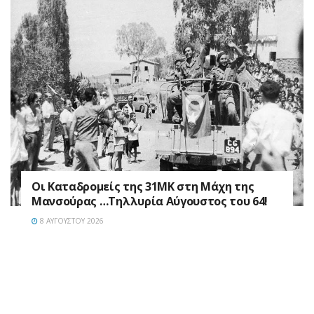
Οι Καταδρομείς της 31ΜΚ στη Mάχη της
Μανσούρας …Τηλλυρία Αύγουστος του 64!
8 ΑΥΓΟΎΣΤΟΥ 2026